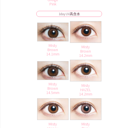
Pink
1day UV高含水
Misty
Misty
Brown
Brown
14.1mm
14.2mm
Misty
Misty
Brown
HAZEL
14.5mm
14.2mm
Misty
Misty