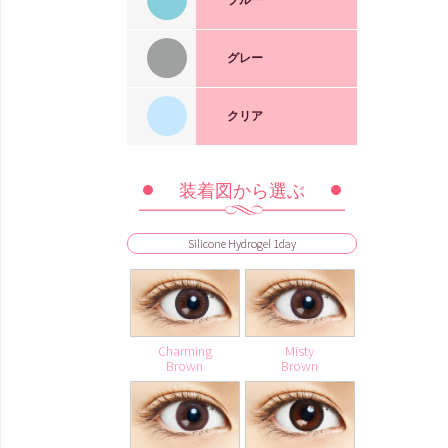
Elegant
Brown
BLACK
1dayUV高含水
Misty
1day Pixie
HAZEL
グレー
Greige
Pink
1day
Misty
Misty
Misty
Brown
Honey
Rosy
1day Pixie
Brown
Brown
クリア
Ash
Blue
1day
Charming
1day
HAZEL
Silicone Hydrogel CLEAR
1day UVmoisture
Snow
Gray
装着図から選ぶ
Charming
Charming
Sweet
Sweet
1day
Brown
Orange
CHOCO
Feminine
BROWN
Charming
BROWN
BLUE
Silicone Hydrogel 1day
1day UVmoisture
Charming
HAZEL
1month
Charming
GRAY
Charming
Brown
1month
Charming
Charming
Charming
Misty
HAZEL
HAZEL
Brown
Brown
Charming
BROWN