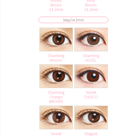
Honey
Rosy
Brown
Brown
14.2mm
14.2mm
1day/14.2mm
Charming
Charming
Brown
HAZEL
Charming
Sweet
Orange
CHOCO
BROWN
Sweet
Elegant