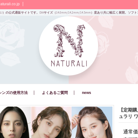
turali.co.jp
ALI）の公式通販サイトです。DIAサイズ（14.0mm/14.2mm/14.5mm）度あり共に幅広く展開。
レンズの使用方法
よくあるご質問
news
【定期購
ュラリ ワン
通常