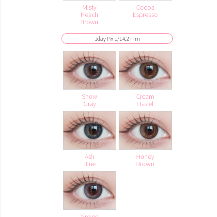
Misty
Cocoa
Peach
Espresso
Brown
1day Pixie/14.2mm
Snow
Cream
Gray
Hazel
Ash
Honey
Blue
Brown
Greige