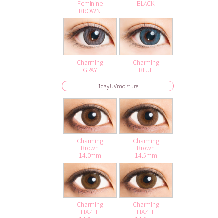
Feminine
BLACK
BROWN
Charming
Charming
GRAY
BLUE
1day UVmoisture
Charming
Charming
Brown
Brown
14.0mm
14.5mm
Charming
Charming
HAZEL
HAZEL