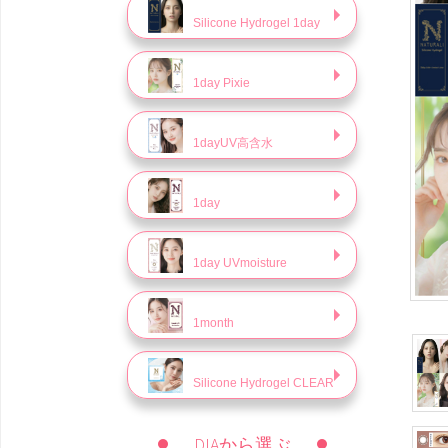
Silicone Hydrogel 1day
1day Pixie
1dayUV高含水
1day
1day UVmoisture
1month
Silicone Hydrogel CLEAR
DIAから選ぶ