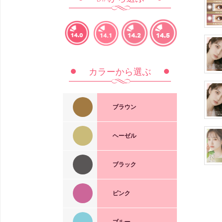
14.0mm
14.1mm
14.2mm
14.5mm
カラーから選ぶ
ブラウン
Silicone Hydrogel 1day
ヘーゼル
1day Pixie
ブラック
Charming
Misty
Misty
Cocoa
Brown
Brown
Peach
Espresso
Brown
1day Pixie
1day
ピンク
Cream
Hazel
1dayUV高含水
1day Pixie
Honey
ブルー