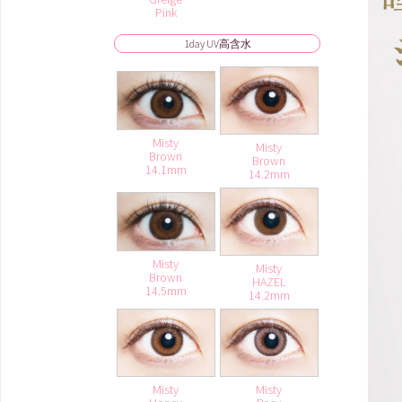
Pink
1day UV高含水
Misty
Misty
Brown
Brown
14.1mm
14.2mm
Misty
Misty
Brown
HAZEL
14.5mm
14.2mm
Misty
Misty