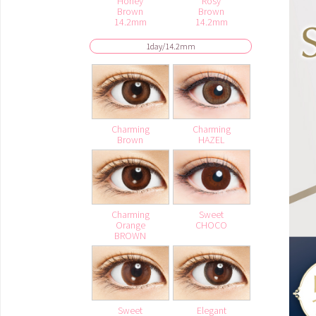
Honey
Rosy
Brown
Brown
14.2mm
14.2mm
1day/14.2mm
Charming
Charming
Brown
HAZEL
Charming
Sweet
Orange
CHOCO
BROWN
Sweet
Elegant