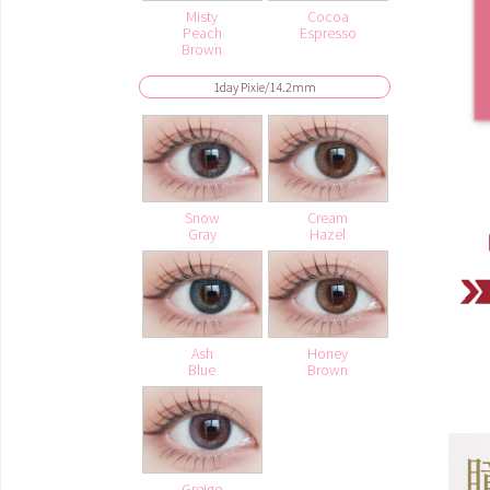
Misty
Cocoa
Peach
Espresso
Brown
1day Pixie/14.2mm
Snow
Cream
Gray
Hazel
Ash
Honey
Blue
Brown
Greige