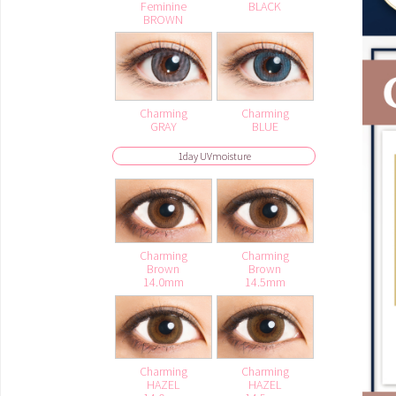
Feminine
BLACK
BROWN
Charming
Charming
GRAY
BLUE
1day UVmoisture
Charming
Charming
Brown
Brown
14.0mm
14.5mm
Charming
Charming
HAZEL
HAZEL