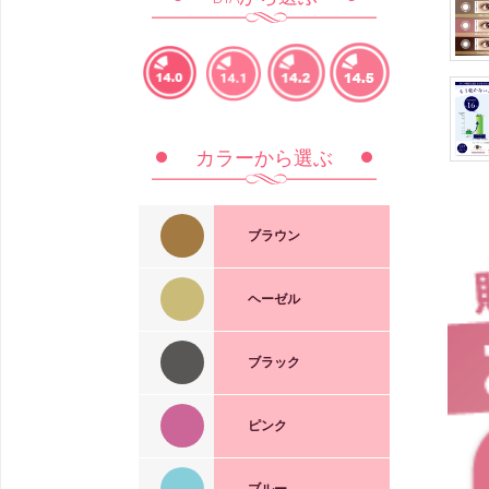
14.0mm
14.1mm
14.2mm
14.5mm
カラーから選ぶ
ブラウン
Silicone Hydrogel 1day
ヘーゼル
1day Pixie
ブラック
Charming
Misty
Misty
Cocoa
Brown
Brown
Peach
Espresso
Brown
1day Pixie
1day
ピンク
Cream
Hazel
1dayUV高含水
1day Pixie
Honey
ブルー