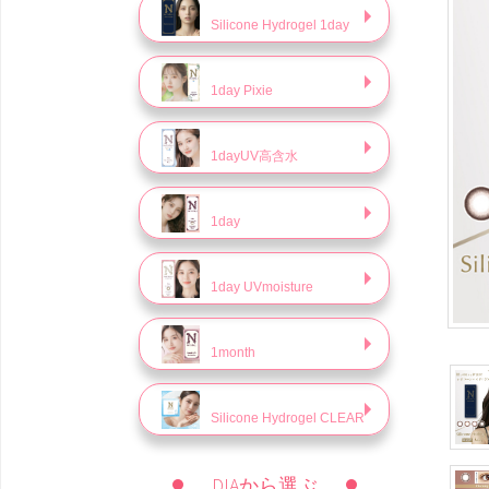
Silicone Hydrogel 1day
1day Pixie
1dayUV高含水
1day
1day UVmoisture
1month
Silicone Hydrogel CLEAR
DIAから選ぶ