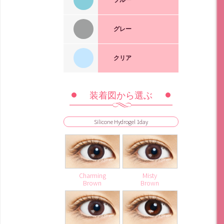
Elegant
Brown
BLACK
1dayUV高含水
Misty
1day Pixie
HAZEL
グレー
Greige
Pink
1day
Misty
Misty
Misty
Brown
Honey
Rosy
1day Pixie
Brown
Brown
クリア
Ash
Blue
1day
Charming
1day
HAZEL
Silicone Hydrogel CLEAR
1day UVmoisture
Snow
Gray
装着図から選ぶ
Charming
Charming
Sweet
Sweet
1day
Brown
Orange
CHOCO
Feminine
BROWN
Charming
BROWN
BLUE
Silicone Hydrogel 1day
1day UVmoisture
Charming
HAZEL
1month
Charming
GRAY
Charming
Brown
1month
Charming
Charming
Charming
Misty
HAZEL
HAZEL
Brown
Brown
Charming
BROWN