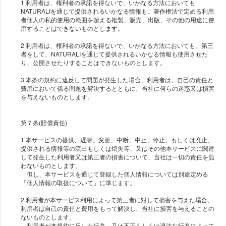
1 利用者は、権利者の承諾を得ないで、いかなる方法においても
NATURALIを通じて提供されるいかなる情報も、著作権法で定める利用
者個人の私的使用の範囲を超える複製、販売、出版、その他の用途に使
用することはできないものとします。
2 利用者は、権利者の承諾を得ないで、いかなる方法においても、第三
者をして、NATURALIを通じて提供されるいかなる情報も使用させた
り、公開させたりすることはできないものとします。
3 本条の規約に違反して問題が発生した場合、利用者は、自己の責任と
費用において係る問題を解決するとともに、当社に何らの迷惑又は損害
を与えないものとします。
第７条(賠償責任)
1 本サービスの提供、遅滞、変更、中断、中止、停止、もしくは廃止、
提供される情報等の流出もしくは焼失等、又はその他本サービスに関連
して発生した利用者又は第三者の損害について、当社は一切の責任を負
わないものとします。
但し、本サービスを通じて登録した個人情報については別途定める
「個人情報の取扱について」に準じます。
2 利用者が本サービス利用によって第三者に対して損害を与えた場合、
利用者は自己の責任と費用をもって解決し、当社に損害を与えることの
ないものとします。
利用者が本規約に反した行為、又は不正もしくは違法な行為によって