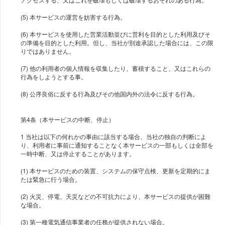
(5) 本サービスの運営を妨害する行為。
(6) 本サービスを使用した営業活動並びに営利を目的とした利用及びそ
の準備を目的とした利用。但し、当社が別途承認した場合には、この限
りではありません。
(7) 他の利用者の個人情報を収集したり、蓄積すること、又はこれらの
行為をしようとする事。
(8) 公序良俗に反する行為及びその他国内外の法令に反する行為。
第4条（本サービスの中断、停止）
1 当社は以下の何れかの事由に該当する場合、当社の独自の判断によ
り、利用者に事前に通知することなく本サービスの一部もしくは全部を
一時中断、又は停止することがあります。
(1) 本サービスのための装置、システムの保守点検、更新を定期的にま
たは緊急に行う場合。
(2) 火災、停電、天災などの不可抗力により、本サービスの提供が困難
な場合。
(3) 第一種電気通信事業者の任務が提供されない場合。